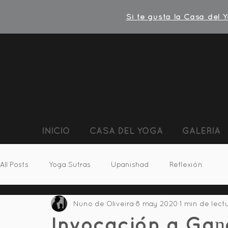
Si te gusta la Casa del 
INICIO
CASA DEL YOGA
GALERIA
All Posts
Yoga Sutras
Upanishad
Reflexión
Nuno de Oliveira
8 may 2020
1 min de lect
Invocación a Gaṇ