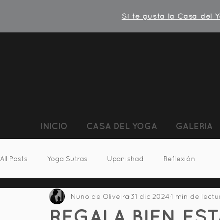
Si te gusta la Casa del 
INICIO
CASA DEL YOGA
GALERIA
All Posts
Yoga Sutras
Upanishad
Reflexión
Nuno de Oliveira
31 dic 2024
1 min de lectu
REGALA BIEN EST